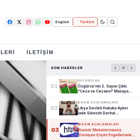
English
Turkish
LERI
İLETIŞIM
SON HABERLER
DUYURULAR
01
Özgürce’nin 2. Sayısı Çıktı:
"Ceza ve Cezaevi" Masaya
Yatırı...
BASIN AÇIKLAMALARI
02
Libya Devleti Hukuka Aykırı
İade Sürecini Derhal
Durdurmalıdır!
BASIN AÇIKLAMALARI
03
Sansür Mekanizmasına
Dönüşen Erişim Engellemeleri
İfade Özgü...