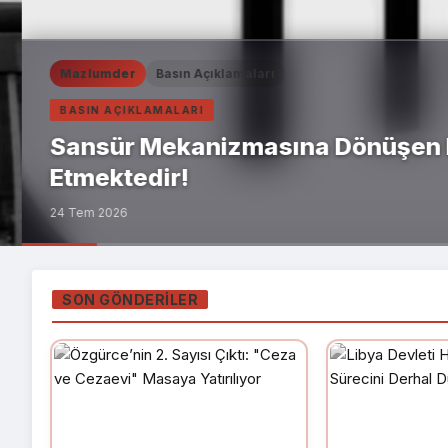
Mazlumder
Basın Açıklamaları
BASIN AÇIKLAMALARI
Sansür Mekanizmasına Dönüşen Eri
Etmektedir!
24 Tem 2026
SON GÖNDERILER