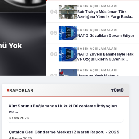
BASIN AÇIKLAMALARI
04
Batı Trakya Müslüman Türk
Azınlığına Yönelik Yargı Baskısı
K...
BASIN AÇIKLAMALARI
05
NATO Gözaltıları Devam Ediyor
 Yok
BASIN AÇIKLAMALARI
06
NATO Zirvesi Bahanesiyle Hak
ve Özgürlüklerin Güvenlik
Kaygı...
BASIN AÇIKLAMALARI
07
Hasta ve Yaşlı Mahpus
Abdullah Tırpan Hakkında
Başvuruda Bul...
RAPORLAR
TÜMÜ
BASIN AÇIKLAMALARI
08
Adli Kontrol Tedbirleri Temel
Hak ve Özgürlüklere Müdahale
Kürt Sorunu Bağlamında Hukuki Düzenleme İhtiyaçları
A...
ve ...
BASIN AÇIKLAMALARI
6 Oca 2026
09
Küresel Sumud Filosu'na
Yönelik Korsan Saldırı Kabul
Edilemez
Çatalca Geri Gönderme Merkezi Ziyareti Raporu - 2025
BASIN AÇIKLAMALARI
4 Kasım 2025