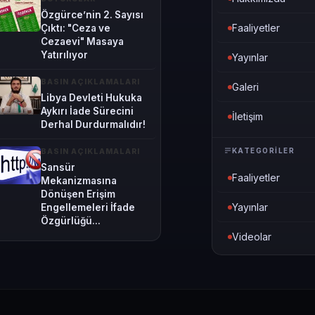
Özgürce’nin 2. Sayısı
Faaliyetler
Çıktı: "Ceza ve
Cezaevi" Masaya
Yatırılıyor
Yayınlar
BASIN AÇIKLAMALARI
Galeri
Libya Devleti Hukuka
Aykırı İade Sürecini
İletişim
Derhal Durdurmalıdır!
KATEGORILER
BASIN AÇIKLAMALARI
Sansür
Faaliyetler
Mekanizmasına
Dönüşen Erişim
Yayınlar
Engellemeleri İfade
Özgürlüğü...
Videolar