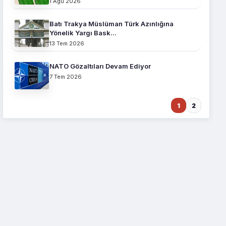
1 Ağu 2026
İlkeleri...
BASIN AÇIKLAMALARI
17
Soykırımcı İsrail'in Lübnan'a
Batı Trakya Müslüman Türk Azınlığına
Yönelik Saldırıları Tepkisizli...
Yönelik Yargı Bask...
13 Tem 2026
BASIN AÇIKLAMALARI
18
Rusya Federasyonu Ankara
NATO Gözaltıları Devam Ediyor
Büyükelçiliğine Talep ve
Başvuru
7 Tem 2026
BASIN AÇIKLAMALARI
19
Erzurum Aziziye 2 Nolu
Cezaevindeki Ayrımcılık ve İhlal
1
2
İddi...
BASIN AÇIKLAMALARI
20
Apartheid Rejim Pratiği Olan
İdam Yasasına Karşı
Uluslararas...