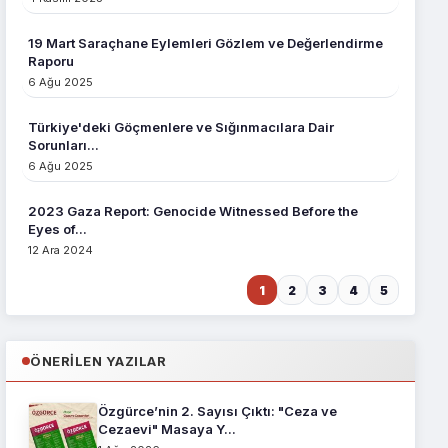
10
Özbek Alim Musa Salih’in
Özbekistan'a İadesi
Durdurulmalıdır!
19 Mart Saraçhane Eylemleri Gözlem ve Değerlendirme
Raporu
BASIN AÇIKLAMALARI
11
Yargı Kararlarıyla Aklanmış Bir
6 Ağu 2025
Anneyi ve Çocuklarını Tahdit...
Türkiye'deki Göçmenlere ve Sığınmacılara Dair
BASIN AÇIKLAMALARI
12
Sorunları...
Devletlerarası Siyasi
Konjonktürün Değişmesi,
6 Ağu 2025
Mültecilerin H...
BASIN AÇIKLAMALARI
2023 Gaza Report: Genocide Witnessed Before the
13
İfade Özgürlüğü Sınırları
Eyes of...
İçerisinde Kalan Düşünce
Açıklama ...
12 Ara 2024
BASIN AÇIKLAMALARI
14
Yeni Haydut Dünya Düzenine
1
2
3
4
5
Karşı Mardin’den Sesleniş
BASIN AÇIKLAMALARI
15
ÖNERILEN YAZILAR
17 Nisan Filistinli Esirler Günü
BASIN AÇIKLAMALARI
Özgürce’nin 2. Sayısı Çıktı: "Ceza ve
16
Azerbaycan Devleti, İnanç
Cezaevi" Masaya Y...
Özgürlüğü ve Eğitim Hakkı