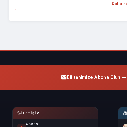
Daha Fa
Bültenimize Abone Olun — 
İLETIŞIM
ADRES