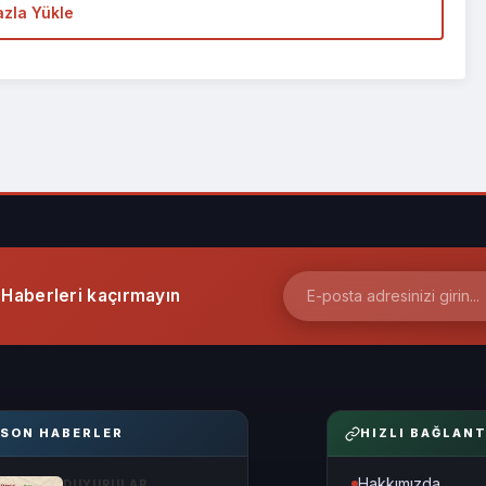
zla Yükle
Haberleri kaçırmayın
SON HABERLER
HIZLI BAĞLANT
Hakkımızda
DUYURULAR