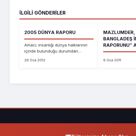
İLGILI GÖNDERILER
2005 DÜNYA RAPORU
MAZLUMDER, 
BANGLADEŞ İ
RAPORUNU” AÇ
Amacı; insanlığı dünya halklarının
içinde bulunduğu durumdan
haberdar etmek...
26 Oca 2012
6 Oca 2011