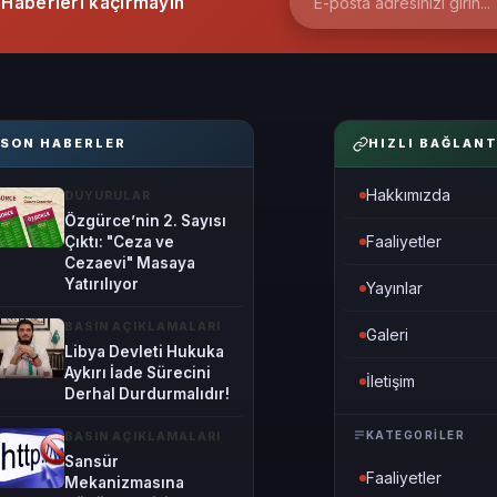
Haberleri kaçırmayın
SON HABERLER
HIZLI BAĞLANT
Hakkımızda
DUYURULAR
Özgürce’nin 2. Sayısı
Faaliyetler
Çıktı: "Ceza ve
Cezaevi" Masaya
Yatırılıyor
Yayınlar
BASIN AÇIKLAMALARI
Galeri
Libya Devleti Hukuka
Aykırı İade Sürecini
İletişim
Derhal Durdurmalıdır!
KATEGORILER
BASIN AÇIKLAMALARI
Sansür
Faaliyetler
Mekanizmasına