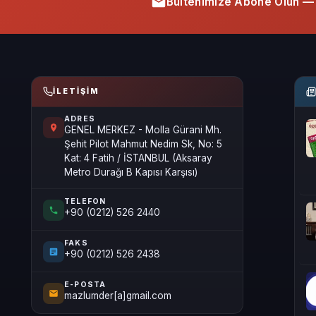
Bültenimize Abone Olun — 
İLETIŞIM
ADRES
GENEL MERKEZ - Molla Gürani Mh.
Şehit Pilot Mahmut Nedim Sk, No: 5
Kat: 4 Fatih / İSTANBUL (Aksaray
Metro Durağı B Kapısı Karşısı)
TELEFON
+90 (0212) 526 2440
FAKS
+90 (0212) 526 2438
E-POSTA
mazlumder[a]gmail.com