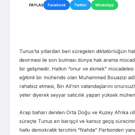
PAYLAŞ
Facebook
Twitter
WhatsApp
Tunus’ta yıllardan beri süregelen diktatörlüğün hal
devirmesi ile son bulması dünya hak arama mücadel
bir gelişmedir. Halkın “onur ve ekmek” mücadelesi ol
eğitimli bir mühendis olan Muhammed Bouazizi adlı g
rahatsız etmesi, Bin Ali’nin vatandaşlarını onursuz
yeter diyerek seyyar satıcılık yapan yüksek mühend
Arap baharı denilen Orta Doğu ve Kuzey Afrika ülke
süreçte Tunus en barışçıl ve kansız geçiş sürecini
halkı demokratik tercihini “Nahda” Partisinden yana 