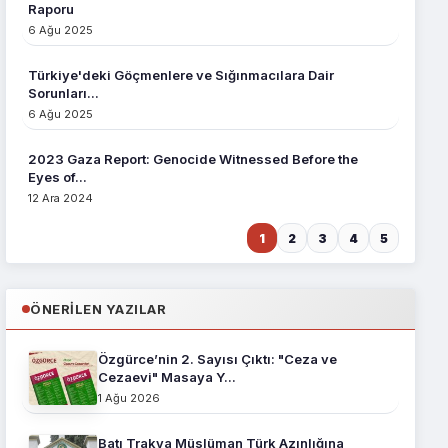
Raporu
6 Ağu 2025
Türkiye'deki Göçmenlere ve Sığınmacılara Dair
Sorunları...
6 Ağu 2025
2023 Gaza Report: Genocide Witnessed Before the
Eyes of...
12 Ara 2024
1
2
3
4
5
ÖNERILEN YAZILAR
Özgürce’nin 2. Sayısı Çıktı: "Ceza ve
Cezaevi" Masaya Y...
1 Ağu 2026
Batı Trakya Müslüman Türk Azınlığına