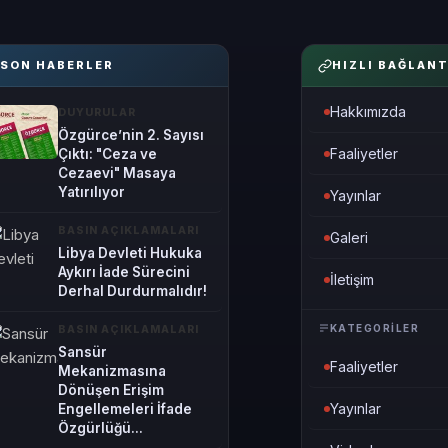
SON HABERLER
HIZLI BAĞLANT
Hakkımızda
DUYURULAR
Özgürce’nin 2. Sayısı
Faaliyetler
Çıktı: "Ceza ve
Cezaevi" Masaya
Yatırılıyor
Yayınlar
BASIN AÇIKLAMALARI
Galeri
Libya Devleti Hukuka
Aykırı İade Sürecini
İletişim
Derhal Durdurmalıdır!
KATEGORILER
BASIN AÇIKLAMALARI
Sansür
Faaliyetler
Mekanizmasına
Dönüşen Erişim
Yayınlar
Engellemeleri İfade
Özgürlüğü...