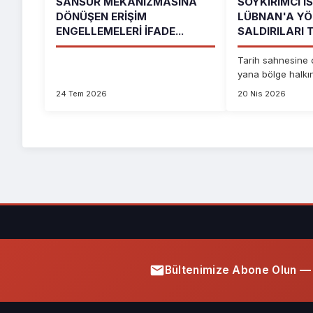
SANSÜR MEKANIZMASINA
SOYKIRIMCI İS
DÖNÜŞEN ERIŞIM
LÜBNAN'A YÖ
ENGELLEMELERI İFADE...
SALDIRILARI T
Tarih sahnesine 
yana bölge halkı
zulümden başka b
24 Tem 2026
20 Nis 2026
Bültenimize Abone Olun — 