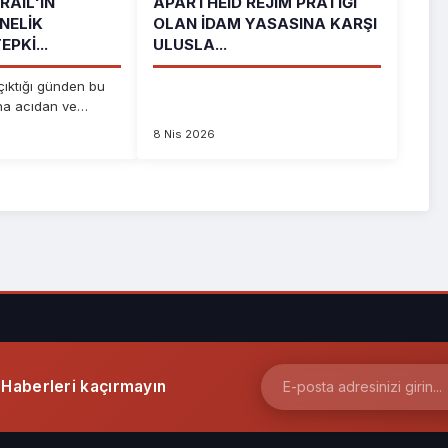
RAIL'IN
APARTHEID REJIM PRATIĞI
NELIK
OLAN İDAM YASASINA KARŞI
EPKI...
ULUSLA...
çıktığı günden bu
na acıdan ve
i...
8 Nis 2026
Haberleri kaçırmayın