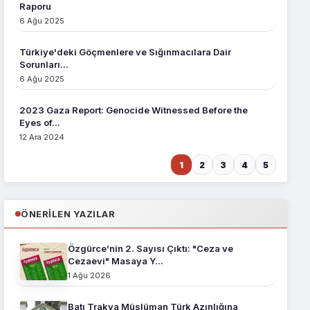
Raporu
6 Ağu 2025
Türkiye'deki Göçmenlere ve Sığınmacılara Dair
Sorunları...
6 Ağu 2025
2023 Gaza Report: Genocide Witnessed Before the
Eyes of...
12 Ara 2024
1
2
3
4
5
ÖNERILEN YAZILAR
Özgürce’nin 2. Sayısı Çıktı: "Ceza ve
Cezaevi" Masaya Y...
1 Ağu 2026
Batı Trakya Müslüman Türk Azınlığına