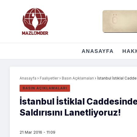
ANASAYFA
HAK
Anasayfa
›
Faaliyetler
›
Basın Açıklamaları
›
İstanbul İstiklal Cadd
BASIN AÇIKLAMALARI
İstanbul İstiklal Caddesin
Saldırısını Lanetliyoruz!
21 Mar 2016 - 11:09