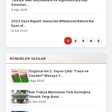
Türkiye'deki Göçmenlere ve Sığınmacılara Dair
Sorunları...
6 Ağu 2025
2023 Gaza Report: Genocide Witnessed Before the
Eyes of...
12 Ara 2024
1
2
3
4
5
ÖNERILEN YAZILAR
Özgürce’nin 2. Sayısı Çıktı: "Ceza ve
Cezaevi" Masaya Y...
1 Ağu 2026
Batı Trakya Müslüman Türk Azınlığına
Yönelik Yargı Bask...
13 Tem 2026