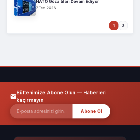
NATO Gözaltıları Devam Ediyor
7 Tem 2026
1
2
Bültenimize Abone Olun — Haberleri
kaçırmayın
Abone Ol