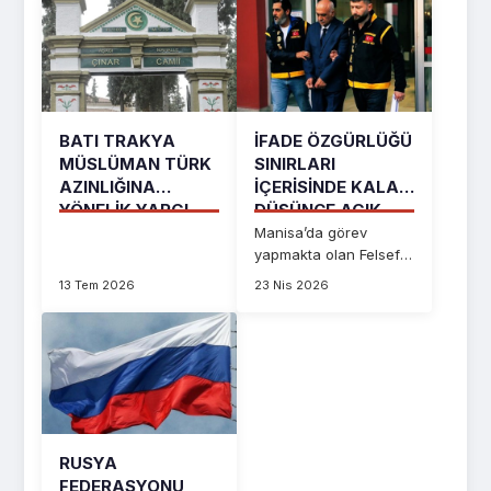
BATI TRAKYA
İFADE ÖZGÜRLÜĞÜ
MÜSLÜMAN TÜRK
SINIRLARI
AZINLIĞINA
İÇERISINDE KALAN
YÖNELIK YARGI
DÜŞÜNCE AÇIK...
BASK...
Manisa’da görev
yapmakta olan Felsefe
Öğretmeni Ramazan
13 Tem 2026
23 Nis 2026
Avuşmak, bu kanuna
muhal...
RUSYA
FEDERASYONU