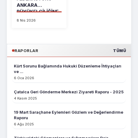
ANKARA
BÜYÜKELÇILIĞINE
TALEP VE
8 Nis 2026
BAŞVURU
RAPORLAR
TÜMÜ
Kürt Sorunu Bağlamında Hukuki Düzenleme İhtiyaçları
ve ...
6 Oca 2026
Çatalca Geri Gönderme Merkezi Ziyareti Raporu - 2025
4 Kasım 2025
19 Mart Saraçhane Eylemleri Gözlem ve Değerlendirme
Raporu
6 Ağu 2025