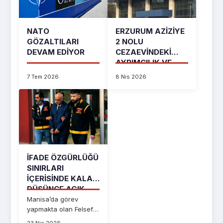
NATO
ERZURUM AZIZIYE
GÖZALTILARI
2 NOLU
DEVAM EDIYOR
CEZAEVINDEKI
AYRIMCILIK VE
İHLAL...
7 Tem 2026
8 Nis 2026
İFADE ÖZGÜRLÜĞÜ
SINIRLARI
İÇERISINDE KALAN
DÜŞÜNCE AÇIK...
Manisa’da görev
yapmakta olan Felsefe
Öğretmeni Ramazan