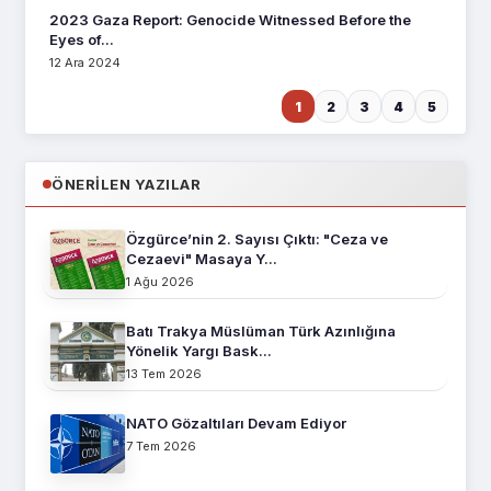
2023 Gaza Report: Genocide Witnessed Before the
Eyes of...
12 Ara 2024
1
2
3
4
5
ÖNERILEN YAZILAR
Özgürce’nin 2. Sayısı Çıktı: "Ceza ve
Cezaevi" Masaya Y...
1 Ağu 2026
Batı Trakya Müslüman Türk Azınlığına
Yönelik Yargı Bask...
13 Tem 2026
NATO Gözaltıları Devam Ediyor
7 Tem 2026