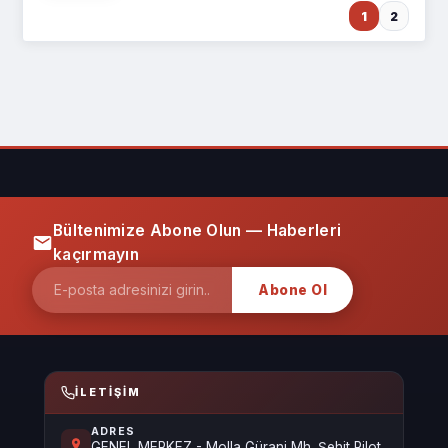
1
2
Bültenimize Abone Olun — Haberleri
kaçırmayın
Abone Ol
İLETIŞIM
ADRES
GENEL MERKEZ - Molla Gürani Mh. Şehit Pilot