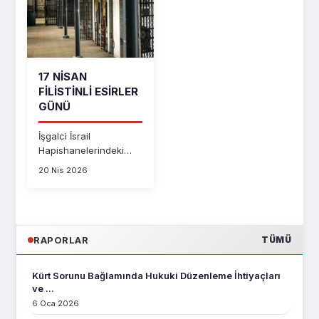
17 NISAN
FILISTINLI ESIRLER
GÜNÜ
İşgalci İsrail
Hapishanelerindeki
Sistematik İşkence ve
20 Nis 2026
İhlaller İçin Harekete
G...
RAPORLAR
TÜMÜ
Kürt Sorunu Bağlamında Hukuki Düzenleme İhtiyaçları
ve ...
6 Oca 2026