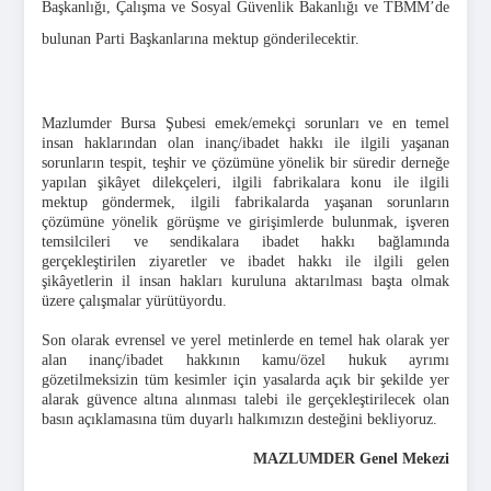
Başkanlığı, Çalışma ve Sosyal Güvenlik Bakanlığı ve TBMM’de
bulunan Parti Başkanlarına mektup gönderilecektir.
Mazlumder Bursa Şubesi emek/emekçi sorunları ve en temel
insan haklarından olan inanç/ibadet hakkı ile ilgili yaşanan
sorunların tespit, teşhir ve çözümüne yönelik bir süredir derneğe
yapılan şikâyet dilekçeleri, ilgili fabrikalara konu ile ilgili
mektup göndermek, ilgili fabrikalarda yaşanan sorunların
çözümüne yönelik görüşme ve girişimlerde bulunmak, işveren
temsilcileri ve sendikalara ibadet hakkı bağlamında
gerçekleştirilen ziyaretler ve ibadet hakkı ile ilgili gelen
şikâyetlerin il insan hakları kuruluna aktarılması başta olmak
üzere çalışmalar yürütüyordu.
Son olarak evrensel ve yerel metinlerde en temel hak olarak yer
alan inanç/ibadet hakkının kamu/özel hukuk ayrımı
gözetilmeksizin tüm kesimler için yasalarda açık bir şekilde yer
alarak güvence altına alınması talebi ile gerçekleştirilecek olan
basın açıklamasına tüm duyarlı halkımızın desteğini bekliyoruz.
MAZLUMDER Genel Mekezi