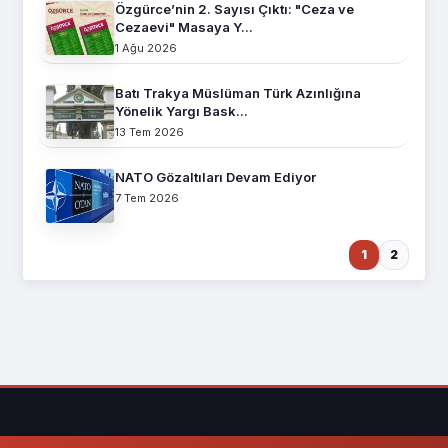
Özgürce’nin 2. Sayısı Çıktı: "Ceza ve
Cezaevi" Masaya Y...
1 Ağu 2026
Batı Trakya Müslüman Türk Azınlığına
Yönelik Yargı Bask...
13 Tem 2026
NATO Gözaltıları Devam Ediyor
7 Tem 2026
1
2