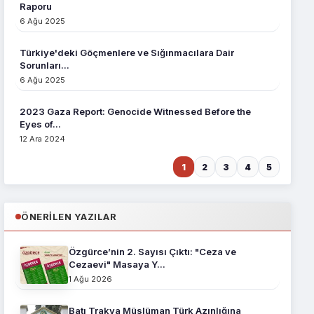
Raporu
6 Ağu 2025
Türkiye'deki Göçmenlere ve Sığınmacılara Dair
Sorunları...
6 Ağu 2025
2023 Gaza Report: Genocide Witnessed Before the
Eyes of...
12 Ara 2024
1
2
3
4
5
ÖNERILEN YAZILAR
Özgürce’nin 2. Sayısı Çıktı: "Ceza ve
Cezaevi" Masaya Y...
1 Ağu 2026
Batı Trakya Müslüman Türk Azınlığına