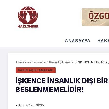
ANASAYFA
HAK
Anasayfa
›
Faaliyetler
›
Basın Açıklamaları
›
İŞKENCE İNSANLIK DI
BASIN AÇIKLAMALARI
İŞKENCE İNSANLIK DIŞI Bİ
BESLENMEMELİDİR!
9 Ağu 2017 - 18:35