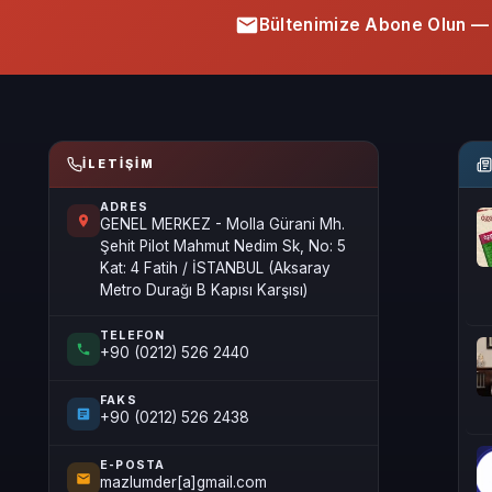
Bültenimize Abone Olun — 
İLETIŞIM
ADRES
GENEL MERKEZ - Molla Gürani Mh.
Şehit Pilot Mahmut Nedim Sk, No: 5
Kat: 4 Fatih / İSTANBUL (Aksaray
Metro Durağı B Kapısı Karşısı)
TELEFON
+90 (0212) 526 2440
FAKS
+90 (0212) 526 2438
E-POSTA
mazlumder[a]gmail.com