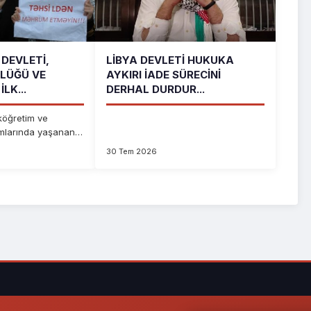
DEVLETI,
LIBYA DEVLETI HUKUKA
LÜĞÜ VE
AYKIRI İADE SÜRECINI
İLK...
DERHAL DURDUR...
köğretim ve
umlarında yaşanan
 d...
30 Tem 2026