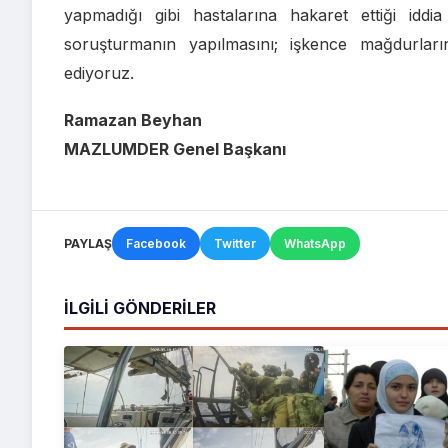
yapmadığı gibi hastalarına hakaret ettiği iddia
soruşturmanın yapılmasını; işkence mağdurların
ediyoruz.
Ramazan Beyhan
MAZLUMDER Genel Başkanı
PAYLAŞ
Facebook
Twitter
WhatsApp
İLGILI GÖNDERILER