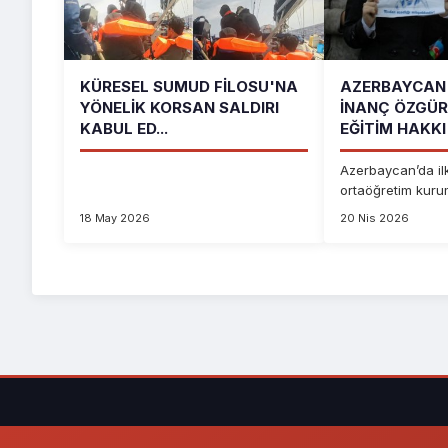
KÜRESEL SUMUD FILOSU'NA
AZERBAYCAN 
YÖNELIK KORSAN SALDIRI
İNANÇ ÖZGÜR
KABUL ED...
EĞITIM HAKKI 
Azerbaycan’da il
ortaöğretim kur
başörtüsü sorunu,
18 May 2026
20 Nis 2026