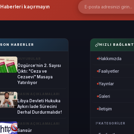
Haberleri kaçırmayın
SON HABERLER
HIZLI BAĞLANT
Hakkımızda
DUYURULAR
Özgürce’nin 2. Sayısı
Faaliyetler
Çıktı: "Ceza ve
Cezaevi" Masaya
Yatırılıyor
Yayınlar
BASIN AÇIKLAMALARI
Galeri
Libya Devleti Hukuka
Aykırı İade Sürecini
İletişim
Derhal Durdurmalıdır!
KATEGORILER
BASIN AÇIKLAMALARI
Sansür