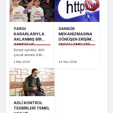
YARGI
SANSÜR
KARARLARIYLA
MEKANIZMASINA
AKLANMIŞ BIR
DÖNÜŞEN ERIŞIM
ANNEYI VE
ENGELLEMELERI
ÇOCUKLARINI T...
İFADE...
Suriye uyruklu, dört
çocuk annesi S.M.
hakkında takipsizlik
5 May 2026
24 Tem 2026
kararı verilmesine r...
ADLI KONTROL
TEDBIRLERI TEMEL