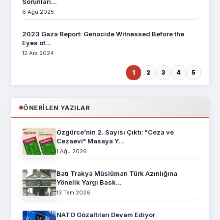
Sorunları...
6 Ağu 2025
2023 Gaza Report: Genocide Witnessed Before the
Eyes of...
12 Ara 2024
1
2
3
4
5
ÖNERILEN YAZILAR
Özgürce’nin 2. Sayısı Çıktı: "Ceza ve
Cezaevi" Masaya Y...
1 Ağu 2026
Batı Trakya Müslüman Türk Azınlığına
Yönelik Yargı Bask...
13 Tem 2026
NATO Gözaltıları Devam Ediyor