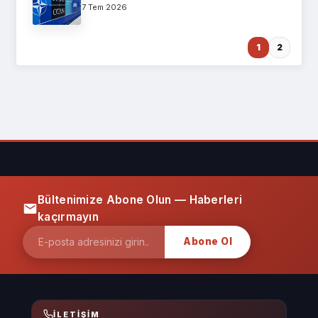
7 Tem 2026
1
2
Bültenimize Abone Olun — Haberleri
kaçırmayın
Abone Ol
İLETIŞIM