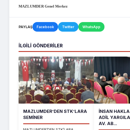
MAZLUMDER Genel Merkez
PAYLAŞ
Facebook
Twitter
WhatsApp
İLGILI GÖNDERILER
MAZLUMDER’DEN STK’LARA
İNSAN HAKLAR
SEMİNER
ADIL YARGIL
AV. AB...
MAZLUMDER’DEN STK’LARA