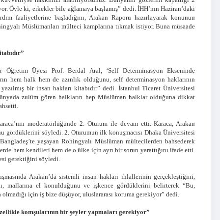
yor. Öyle ki, erkekler bile ağlamaya başlamış” dedi. İHH’nın Haziran’daki
dım faaliyetlerine başladığını, Arakan Raporu hazırlayarak konunun
ohingyalı Müslümanları mülteci kamplarına tıkmak istiyor. Buna müsaade
itabıdır”
ler Öğretim Üyesi Prof. Berdal Aral, ‘Self Determinasyon Ekseninde
rın hem halk hem de azınlık olduğunu, self determinasyon haklarının
zılmış bir insan hakları kitabıdır” dedi. İstanbul Ticaret Üniversitesi
 dünyada zulüm gören halkların hep Müslüman halklar olduğuna dikkat
hsetti.
Karaca’nın moderatörlüğünde 2. Oturum ile devam etti. Karaca, Arakan
nu gördüklerini söyledi. 2. Oturumun ilk konuşmacısı Dhaka Üniversitesi
a Bangladeş’te yaşayan Rohingyalı Müslüman mültecilerden bahsederek
rde hem kendileri hem de o ülke için ayrı bir sorun yarattığını ifade etti.
si gerektiğini söyledi.
şmasında Arakan’da sistemli insan hakları ihlallerinin gerçekleştiğini,
ını, mallarına el konulduğunu ve işkence gördüklerini belirterek “Bu,
olmadığı için iş bize düşüyor, uluslararası koruma gerekiyor” dedi.
llikle komşularının bir şeyler yapmaları gerekiyor”