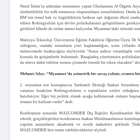
Nurul İslam’ın ardından sunumunu yapan Uluslararası Af Örgütü Asy
sürdürülebilir bir sulh ortamının oluşturulması zorunluluktur. Orada k
BM’nin temel hak ve özgürlüklerin herkese eşit dağıtımı ilkesi orada
edilen Rohingyalılar için devlet politikalarının geliştirilmesi gerek
gittikleri ülkede de zulme maruz kalıyorlar. Myanmar’daki sistemli so
Malezya Teknoloji Üniversitesi Eğitim Fakültesi Öğretim Üyesi Dr.
olduğunu, oradaki sorunların yeni başlamadığını, uzun yıllardır
sürüncemede bırakacağını söyleyerek “Sorun sadece vatandaşlık veri
konuda da girişimlerde bulunmalı. Bangladeş yönetiminin politikaları
da sürece dahil edilirse sorunu çözmede önemli bir etken olacaktır” ded
Mehmet Sılay: “Myanmar’da asimetrik bir savaş yoktur, resmen bir
2. oturumun son konuşmacısı Yardımeli Derneği Arakan Sorumlusu
vatansız bırakılan Rohingyalıların o toprakların yerlisi olduğu
hatırlatıyor. Eğer biz politik olarak ayağa kalkmazsak onların başı
resmen bir katliam vardır” dedi.
Konferansın sonunda MAZLUMDER Dış İlişkiler Koordinatörü Abd
ederek, gerçekleştirilen konferansın Arakan Müslümanlarının kurtuluşun
yapılan sunumların akademik ve teorik makaleler şeklinde Türkç
MAZLUMDER’den temin edebileceklerini söyledi.