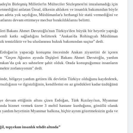
eş'in Birleşmiş Milletler'in Mülteciler Sözleşmesi'ni imzalamadığı için
etmediğini anlatan Ünsal, ülkenin ahlaken ve insanlık bakımından böyle
arı adeta yok saydığını, Müslümanlar'a herhangi bir statü vermediğini ve
tlarını devam ettirmeye mecbur bırakıldıklarını belirtti.
işleri Bakanı Ahmet Davutoğlu'nun Türkiye'den büyük bir heyetle yaptığı
mli katkı sağladığını belirterek “Arakan'da Rohingyalı Müslüman
nik temizliktir ve bu uluslararası hukuk bakımından suçtur” dedi.
Erdoğan'ın yapacağı konuşma öncesinde Arakan ziyaretini de içeren
an “Geçen Ağustos ayında Dışişleri Bakanı Ahmet Davutoğlu, yardım
 Arakan’da çok acı sahnelere şahit olduk. Orada konuştuğumuz insanların
etmekte zorlanıyorum” dedi.
icinde, bölgeye yardım getiren ilk devletin Türkiye olduğunu kaydederek,
tsızlığının ve ilgisizliğinin, kendilerini en az gördükleri kadar üzdüğünü
ye devam ettiğinin altını çizen Erdoğan, Türk Kızılayı'nın, Myanmar
ında hizmet vermek üzere 3 mobil hastane kurduğunu, gönüllü olarak
an yardım heyetinin Myanmar halkına, hiçbir ayrım gözetmeksizin gıda ve
, topyekun insanlık tehdit altında”