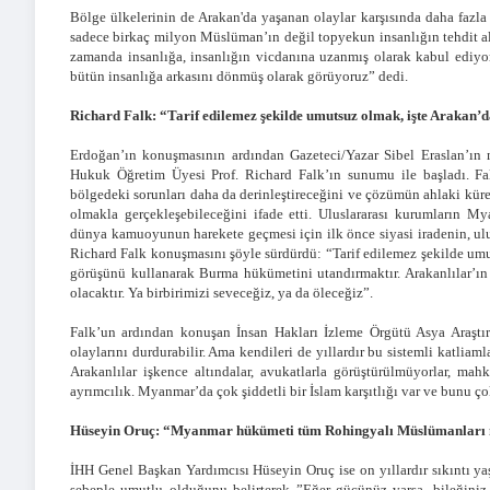
Bölge ülkelerinin de Arakan'da yaşanan olaylar karşısında daha fazla
sadece birkaç milyon Müslüman’ın değil topyekun insanlığın tehdit a
zamanda insanlığa, insanlığın vicdanına uzanmış olarak kabul ediyor
bütün insanlığa arkasını dönmüş olarak görüyoruz” dedi.
Richard Falk: “Tarif edilemez şekilde umutsuz olmak, işte Arakan’
Erdoğan’ın konuşmasının ardından Gazeteci/Yazar Sibel Eraslan’ın m
Hukuk Öğretim Üyesi Prof. Richard Falk’ın sunumu ile başladı. Fa
bölgedeki sorunları daha da derinleştireceğini ve çözümün ahlaki küre
olmakla gerçekleşebileceğini ifade etti. Uluslararası kurumların My
dünya kamuoyunun harekete geçmesi için ilk önce siyasi iradenin, ulus
Richard Falk konuşmasını şöyle sürdürdü: “Tarif edilemez şekilde u
görüşünü kullanarak Burma hükümetini utandırmaktır. Arakanlılar’ın k
olacaktır. Ya birbirimizi seveceğiz, ya da öleceğiz”.
Falk’un ardından konuşan İnsan Hakları İzleme Örgütü Asya Araşt
olaylarını durdurabilir. Ama kendileri de yıllardır bu sistemli katliaml
Arakanlılar işkence altındalar, avukatlarla görüştürülmüyorlar, m
ayrımcılık. Myanmar’da çok şiddetli bir İslam karşıtlığı var ve bunu çok
Hüseyin Oruç: “Myanmar hükümeti tüm Rohingyalı Müslümanları m
İHH Genel Başkan Yardımcısı Hüseyin Oruç ise on yıllardır sıkıntı yaş
sebeple umutlu olduğunu belirterek ”Eğer gücünüz varsa, bileğiniz 