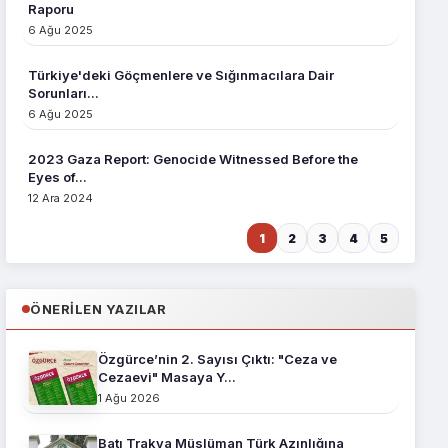
Raporu
6 Ağu 2025
Türkiye'deki Göçmenlere ve Sığınmacılara Dair
Sorunları...
6 Ağu 2025
2023 Gaza Report: Genocide Witnessed Before the
Eyes of...
12 Ara 2024
1
2
3
4
5
ÖNERILEN YAZILAR
Özgürce’nin 2. Sayısı Çıktı: "Ceza ve
Cezaevi" Masaya Y...
1 Ağu 2026
Batı Trakya Müslüman Türk Azınlığına