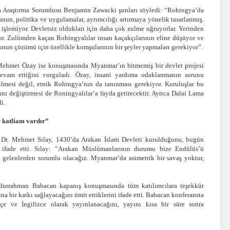
a Araştırma Sorumlusu Benjamin Zawacki şunları söyledi: “Rohingya’da
anun, politika ve uygulamalar, ayrımcılığı artırmaya yönelik tasarlanmış.
 işlemiyor. Devletsiz oldukları için daha çok zulme uğruyorlar. Yerinden
iyor. Zulümden kaçan Rohingyalılar insan kaçakçılarının eline düşüyor ve
runun çözümü için özellikle komşularının bir şeyler yapmaları gerekiyor”.
 Mehmet Özay ise konuşmasında Myanmar’ın bitmemiş bir devlet projesi
 devam ettiğini vurguladı. Özay, insani yardıma odaklanmanın sorunu
lmesi değil, etnik Rohingya’nın da tanınması gerekiyor. Kuruluşlar bu
nı değiştirmesi de Roningyalılar’a fayda getirecektir. Ayrıca Dalai Lama
i.
 katliam vardır”
 Dr. Mehmet Sılay, 1430’da Arakan İslam Devleti kurulduğunu, bugün
nu ifade etti. Sılay: “Arakan Müslümanlarının durumu bize Endülüs’ü
na gelenlerden sorumlu olacağız. Myanmar’da asimetrik bir savaş yoktur,
urrahman Babacan kapanış konuşmasında tüm katılımcılara teşekkür
a bir katkı sağlayacağını ümit ettiklerini ifade etti. Babacan konferansta
e ve İngilizce olarak yayınlanacağını, yayını kısa bir süre sonra