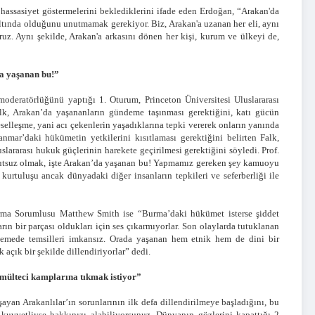
 hassasiyet göstermelerini beklediklerini ifade eden Erdoğan, “Arakan'da
ltında olduğunu unutmamak gerekiyor. Biz, Arakan'a uzanan her eli, aynı
uz. Aynı şekilde, Arakan'a arkasını dönen her kişi, kurum ve ülkeyi de,
da yaşanan bu!”
oderatörlüğünü yaptığı 1. Oturum, Princeton Üniversitesi Uluslararası
lk, Arakan’da yaşananların gündeme taşınması gerektiğini, katı gücün
selleşme, yani acı çekenlerin yaşadıklarına tepki vererek onların yanında
anmar’daki hükümetin yetkilerini kısıtlaması gerektiğini belirten Falk,
lararası hukuk güçlerinin harekete geçirilmesi gerektiğini söyledi. Prof.
mutsuz olmak, işte Arakan’da yaşanan bu! Yapmamız gereken şey kamuoyu
urtuluşu ancak dünyadaki diğer insanların tepkileri ve seferberliği ile
ırma Sorumlusu Matthew Smith ise “Burma’daki hükümet isterse şiddet
arın bir parçası oldukları için ses çıkarmıyorlar. Son olaylarda tutuklanan
ahkemede temsilleri imkansız. Orada yaşanan hem etnik hem de dini bir
 açık bir şekilde dillendiriyorlar” dedi.
ülteci kamplarına tıkmak istiyor”
ayan Arakanlılar’ın sorunlarının ilk defa dillendirilmeye başladığını, bu
kuvvetliyse hakkınızı alabiliyorsunuz. Dünyanın gözlerini kapattığı 2