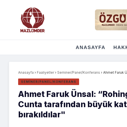
ANASAYFA
HAK
Anasayfa
›
Faaliyetler
›
Seminer/Panel/Konferans
›
Ahmet Faruk Ün
SEMINER/PANEL/KONFERANS
Ahmet Faruk Ünsal: “Rohin
Cunta tarafından büyük kat
bırakıldılar"