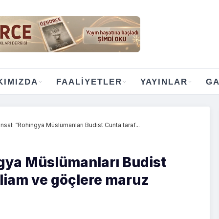
KIMIZDA
FAALIYETLER
YAYINLAR
GA
sal: “Rohingya Müslümanları Budist Cunta taraf...
gya Müslümanları Budist
liam ve göçlere maruz