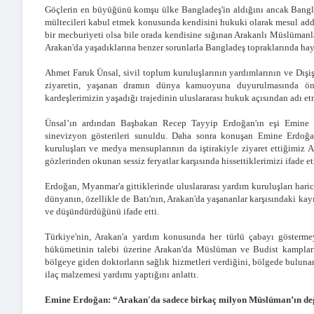
Göçlerin en büyüğünü komşu ülke Bangladeş'in aldığını ancak Banglad
mültecileri kabul etmek konusunda kendisini hukuki olarak mesul add
bir mecburiyeti olsa bile orada kendisine sığınan Arakanlı Müslümanl
Arakan'da yaşadıklarına benzer sorunlarla Bangladeş topraklarında haya
Ahmet Faruk Ünsal, sivil toplum kuruluşlarının yardımlarının ve Dış
ziyaretin, yaşanan dramın dünya kamuoyuna duyurulmasında öne
kardeşlerimizin yaşadığı trajedinin uluslararası hukuk açısından adı et
Ünsal’ın ardından Başbakan Recep Tayyip Erdoğan'ın eşi Emine 
sinevizyon gösterileri sunuldu. Daha sonra konuşan Emine Erdoğ
kuruluşları ve medya mensuplarının da iştirakiyle ziyaret ettiğimiz
gözlerinden okunan sessiz feryatlar karşısında hissettiklerimizi ifade 
Erdoğan, Myanmar'a gittiklerinde uluslararası yardım kuruluşları har
dünyanın, özellikle de Batı'nın, Arakan'da yaşananlar karşısındaki kayı
ve düşündürdüğünü ifade etti.
Türkiye'nin, Arakan'a yardım konusunda her türlü çabayı gösterme
hükümetinin talebi üzerine Arakan'da Müslüman ve Budist kamplar
bölgeye giden doktorların sağlık hizmetleri verdiğini, bölgede bulun
ilaç malzemesi yardımı yaptığını anlattı.
Emine Erdoğan: “Arakan'da sadece birkaç milyon Müslüman’ın değil