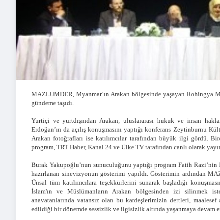
MAZLUMDER, Myanmar’ın Arakan bölgesinde yaşayan Rohingya Müslüm
gündeme taşıdı.
Yurtiçi ve yurtdışından Arakan, uluslararası hukuk ve insan hakl
Erdoğan’ın da açılış konuşmasını yaptığı konferans Zeytinburnu Kült
Arakan fotoğrafları ise katılımcılar tarafından büyük ilgi gördü. 
program, TRT Haber, Kanal 24 ve Ülke TV tarafından canlı olarak yayı
Burak Yakupoğlu’nun sunuculuğunu yaptığı program Fatih Razi’nin 
hazırlanan sinevizyonun gösterimi yapıldı. Gösterimin ardından 
Ünsal tüm katılımcılara teşekkürlerini sunarak başladığı konuşmas
İslam'ın ve Müslümanların Arakan bölgesinden izi silinmek iste
anavatanlarında vatansız olan bu kardeşlerimizin dertleri, maalesef 
edildiği bir dönemde sessizlik ve ilgisizlik altında yaşanmaya devam 