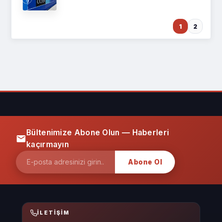
1
2
Bültenimize Abone Olun — Haberleri
kaçırmayın
Abone Ol
İLETIŞIM