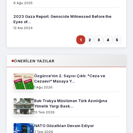
6 Ağu 2025
2023 Gaza Report: Genocide Witnessed Before the
Eyes of...
12 Ara 2024
1
2
3
4
5
ÖNERILEN YAZILAR
Özgürce’nin 2. Sayısı Çıktı: "Ceza ve
Cezaevi" Masaya Y...
1 Ağu 2026
Batı Trakya Müslüman Türk Azınlığına
Yönelik Yargı Bask...
13 Tem 2026
NATO Gözaltıları Devam Ediyor
7 Tem 2026