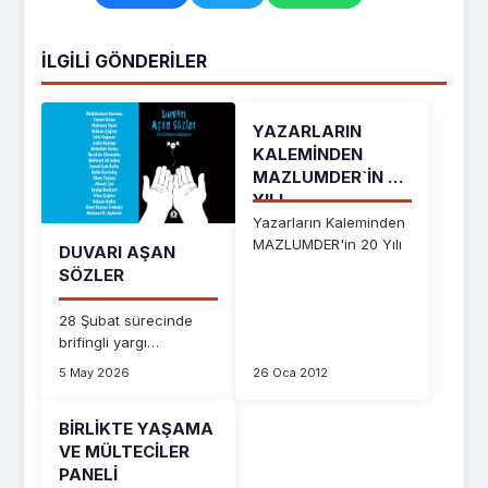
İLGILI GÖNDERILER
YAZARLARIN
KALEMİNDEN
MAZLUMDER`İN 20
YILI
Yazarların Kaleminden
MAZLUMDER'in 20 Yılı
DUVARI AŞAN
SÖZLER
28 Şubat sürecinde
brifingli yargı
kararlarıyla hapsedilen
5 May 2026
26 Oca 2012
mahpusların
cezaevine...
BIRLIKTE YAŞAMA
VE MÜLTECILER
PANELI